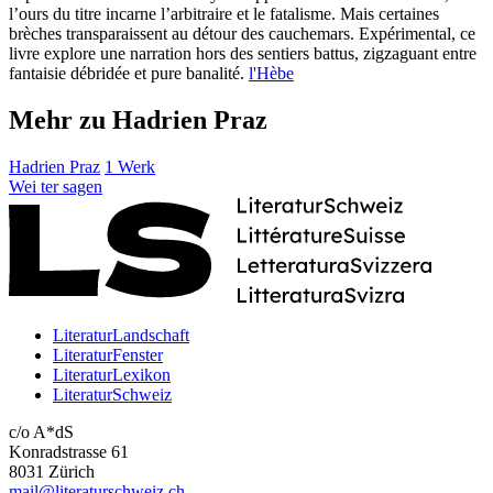
l’ours du titre incarne l’arbitraire et le fatalisme. Mais certaines
brèches transparaissent au détour des cauchemars. Expérimental, ce
livre explore une narration hors des sentiers battus, zigzaguant entre
fantaisie débridée et pure banalité.
l'Hèbe
Mehr zu Hadrien Praz
Hadrien Praz
1 Werk
Wei
ter
sagen
LiteraturLandschaft
LiteraturFenster
LiteraturLexikon
LiteraturSchweiz
c/o A*dS
Konradstrasse 61
8031 Zürich
mail@literaturschweiz.ch