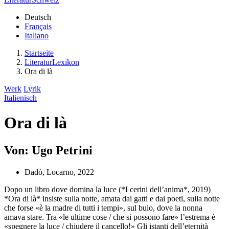
Deutsch
Français
Italiano
Startseite
LiteraturLexikon
Ora di là
Werk
Lyrik
Italienisch
Ora di là
Von: Ugo Petrini
Dadò, Locarno, 2022
Dopo un libro dove domina la luce (*I cerini dell’anima*, 2019)
*Ora di là* insiste sulla notte, amata dai gatti e dai poeti, sulla notte
che forse «è la madre di tutti i tempi», sul buio, dove la nonna
amava stare. Tra «le ultime cose / che si possono fare» l’estrema è
«spegnere la luce / chiudere il cancello!» Gli istanti dell’eternità