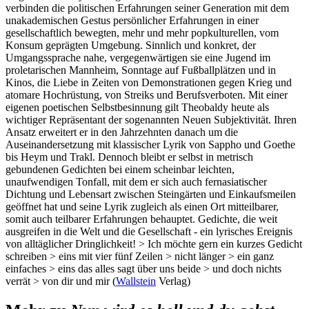
verbinden die politischen Erfahrungen seiner Generation mit dem
unakademischen Gestus persönlicher Erfahrungen in einer
gesellschaftlich bewegten, mehr und mehr popkulturellen, vom
Konsum geprägten Umgebung. Sinnlich und konkret, der
Umgangssprache nahe, vergegenwärtigen sie eine Jugend im
proletarischen Mannheim, Sonntage auf Fußballplätzen und in
Kinos, die Liebe in Zeiten von Demonstrationen gegen Krieg und
atomare Hochrüstung, von Streiks und Berufsverboten. Mit einer
eigenen poetischen Selbstbesinnung gilt Theobaldy heute als
wichtiger Repräsentant der sogenannten Neuen Subjektivität. Ihren
Ansatz erweitert er in den Jahrzehnten danach um die
Auseinandersetzung mit klassischer Lyrik von Sappho und Goethe
bis Heym und Trakl. Dennoch bleibt er selbst in metrisch
gebundenen Gedichten bei einem scheinbar leichten,
unaufwendigen Tonfall, mit dem er sich auch fernasiatischer
Dichtung und Lebensart zwischen Steingärten und Einkaufsmeilen
geöffnet hat und seine Lyrik zugleich als einen Ort mitteilbarer,
somit auch teilbarer Erfahrungen behauptet. Gedichte, die weit
ausgreifen in die Welt und die Gesellschaft - ein lyrisches Ereignis
von alltäglicher Dringlichkeit! > Ich möchte gern ein kurzes Gedicht
schreiben > eins mit vier fünf Zeilen > nicht länger > ein ganz
einfaches > eins das alles sagt über uns beide > und doch nichts
verrät > von dir und mir (
Wallstein
Verlag)