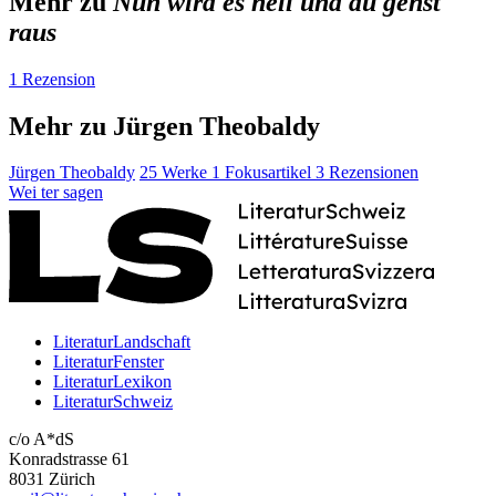
Mehr zu
Nun wird es hell und du gehst
raus
1 Rezension
Mehr zu Jürgen Theobaldy
Jürgen Theobaldy
25 Werke
1 Fokusartikel
3 Rezensionen
Wei
ter
sagen
LiteraturLandschaft
LiteraturFenster
LiteraturLexikon
LiteraturSchweiz
c/o A*dS
Konradstrasse 61
8031 Zürich