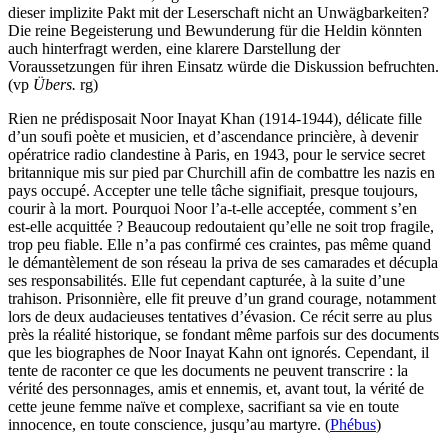
dieser implizite Pakt mit der Leserschaft nicht an Unwägbarkeiten?
Die reine Begeisterung und Bewunderung für die Heldin könnten
auch hinterfragt werden, eine klarere Darstellung der
Voraussetzungen für ihren Einsatz würde die Diskussion befruchten.
(vp
Übers.
rg)
Rien ne prédisposait Noor Inayat Khan (1914-1944), délicate fille
d’un soufi poète et musicien, et d’ascendance princière, à devenir
opératrice radio clandestine à Paris, en 1943, pour le service secret
britannique mis sur pied par Churchill afin de combattre les nazis en
pays occupé. Accepter une telle tâche signifiait, presque toujours,
courir à la mort. Pourquoi Noor l’a-t-elle acceptée, comment s’en
est-elle acquittée ? Beaucoup redoutaient qu’elle ne soit trop fragile,
trop peu fiable. Elle n’a pas confirmé ces craintes, pas même quand
le démantèlement de son réseau la priva de ses camarades et décupla
ses responsabilités. Elle fut cependant capturée, à la suite d’une
trahison. Prisonnière, elle fit preuve d’un grand courage, notamment
lors de deux audacieuses tentatives d’évasion. Ce récit serre au plus
près la réalité historique, se fondant même parfois sur des documents
que les biographes de Noor Inayat Kahn ont ignorés. Cependant, il
tente de raconter ce que les documents ne peuvent transcrire : la
vérité des personnages, amis et ennemis, et, avant tout, la vérité de
cette jeune femme naïve et complexe, sacrifiant sa vie en toute
innocence, en toute conscience, jusqu’au martyre. (
Phébus
)