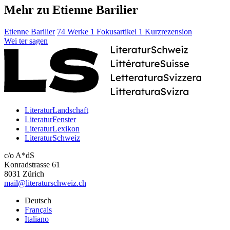
Mehr zu Etienne Barilier
Etienne Barilier
74 Werke
1 Fokusartikel
1 Kurzrezension
Wei
ter
sagen
LiteraturLandschaft
LiteraturFenster
LiteraturLexikon
LiteraturSchweiz
c/o A*dS
Konradstrasse 61
8031 Zürich
mail@literaturschweiz.ch
Deutsch
Français
Italiano