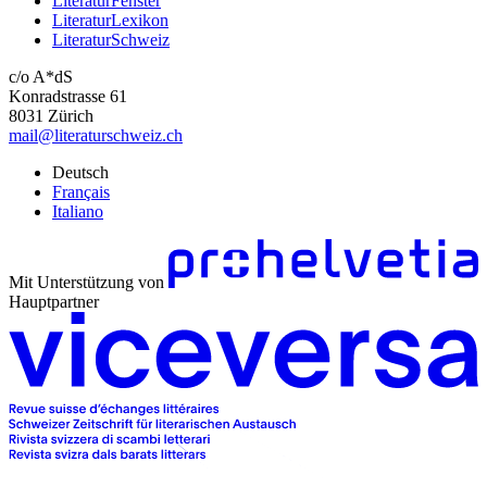
LiteraturFenster
LiteraturLexikon
LiteraturSchweiz
c/o A*dS
Konradstrasse 61
8031 Zürich
mail@literaturschweiz.ch
Deutsch
Français
Italiano
Mit Unterstützung von
Hauptpartner