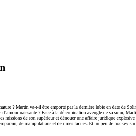
on
re ? Martin va-t-il être emporté par la dernière lubie en date de Soline,
oire d’amour naissante ? Face à la détermination aveugle de sa sœur, Mart
s missions de son supérieur et dénouer une affaire juridique explosiv
temporain, de manipulations et de rimes faciles. Et un peu de hockey s