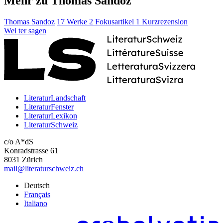
Mehr zu Thomas Sandoz
Thomas Sandoz
17 Werke
2 Fokusartikel
1 Kurzrezension
Wei
ter
sagen
LiteraturLandschaft
LiteraturFenster
LiteraturLexikon
LiteraturSchweiz
c/o A*dS
Konradstrasse 61
8031 Zürich
mail@literaturschweiz.ch
Deutsch
Français
Italiano