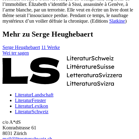
l’immobilier. Élizabeth s’identifie à Sissi, assassinée à Genève, à
l’arme blanche, par un terroriste. Elle veut en écrire un livre dont le
thème serait l’insouciance perdue. Pendant ce temps, le naufrage
mystérieux d’un voilier défraie la chronique. (Editions
Slatkine
)
Mehr zu Serge Heughebaert
Serge Heughebaert
11 Werke
Wei
ter
sagen
LiteraturLandschaft
LiteraturFenster
LiteraturLexikon
LiteraturSchweiz
c/o A*dS
Konradstrasse 61
8031 Zürich
mail@literaturschweiz.ch