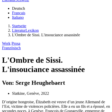
Deutsch
Français
Italiano
Startseite
LiteraturLexikon
L'Ombre de Sissi. L'insouciance assassinée
Werk
Prosa
Französisch
L'Ombre de Sissi.
L'insouciance assassinée
Von: Serge Heughebaert
Slatkine, Genève, 2022
D’origine hongroise, Élizabeth est veuve d’un jeune Allemand de
l’Est, victime de violences policières. Elle a eu un fils et a épousé, en
secondes noces, à Genève, François de Grangeville, empereur de