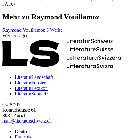
l'Aire
)
Mehr zu Raymond Vouillamoz
Raymond Vouillamoz
3 Werke
Wei
ter
sagen
LiteraturLandschaft
LiteraturFenster
LiteraturLexikon
LiteraturSchweiz
c/o A*dS
Konradstrasse 61
8031 Zürich
mail@literaturschweiz.ch
Deutsch
Français