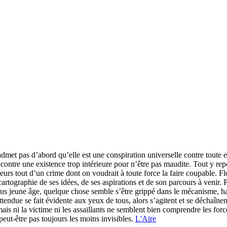
dmet pas d’abord qu’elle est une conspiration universelle contre toute 
, contre une existence trop intérieure pour n’être pas maudite. Tout y rep
illeurs tout d’un crime dont on voudrait à toute force la faire coupable. 
artographie de ses idées, de ses aspirations et de son parcours à venir. 
us jeune âge, quelque chose semble s’être grippé dans le mécanisme, hab
ttendue se fait évidente aux yeux de tous, alors s’agitent et se déchaîn
mais ni la victime ni les assaillants ne semblent bien comprendre les for
 peut-être pas toujours les moins invisibles.
L'Aire