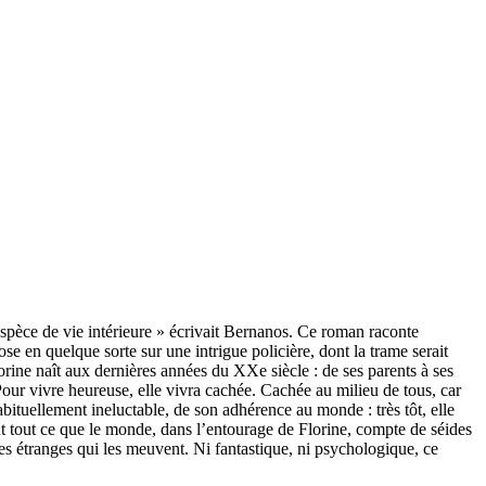
espèce de vie intérieure » écrivait Bernanos. Ce roman raconte
ose en quelque sorte sur une intrigue policière, dont la trame serait
Florine naît aux dernières années du XXe siècle : de ses parents à ses
Pour vivre heureuse, elle vivra cachée. Cachée au milieu de tous, car
ituellement ineluctable, de son adhérence au monde : très tôt, elle
ent tout ce que le monde, dans l’entourage de Florine, compte de séides
ces étranges qui les meuvent. Ni fantastique, ni psychologique, ce