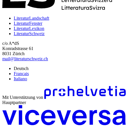
LiteraturLandschaft
LiteraturFenster
LiteraturLexikon
LiteraturSchweiz
c/o A*dS
Konradstrasse 61
8031 Zürich
mail@literaturschweiz.ch
Deutsch
Français
Italiano
Mit Unterstützung von
Hauptpartner