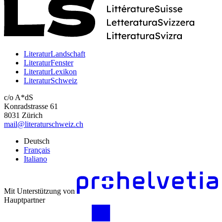
LiteraturLandschaft
LiteraturFenster
LiteraturLexikon
LiteraturSchweiz
c/o A*dS
Konradstrasse 61
8031 Zürich
mail@literaturschweiz.ch
Deutsch
Français
Italiano
Mit Unterstützung von
Hauptpartner