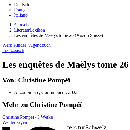
Deutsch
Français
Italiano
Startseite
LiteraturLexikon
Les enquêtes de Maëlys tome 26 (Auzou Suisse)
Werk
Kinder-/Jugendbuch
Französisch
Les enquêtes de Maëlys tome 26
Von: Christine Pompéï
Auzou Suisse, Corminboeuf, 2022
Mehr zu Christine Pompéï
Christine Pompéï
43 Werke
Wei
ter
sagen