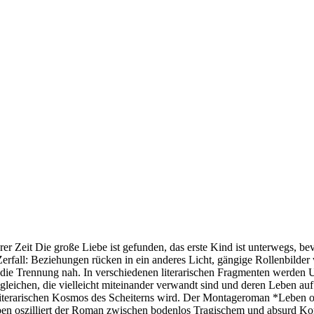
er Zeit Die große Liebe ist gefunden, das erste Kind ist unterwegs, be
erfall: Beziehungen rücken in ein anderes Licht, gängige Rollenbilde
 die Trennung nah. In verschiedenen literarischen Fragmenten werden Ur
h gleichen, die vielleicht miteinander verwandt sind und deren Leben 
em literarischen Kosmos des Scheiterns wird. Der Montageroman *Leben 
t Leben oszilliert der Roman zwischen bodenlos Tragischem und absur