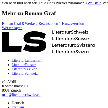
sich nach und nach wie Teile eines Puzzles zusammen. (
Wallstein
Ver
Mehr zu Roman Graf
Roman Graf
8 Werke
2 Rezensionen
1 Kurzrezension
Wei
ter
sagen
LiteraturLandschaft
LiteraturFenster
LiteraturLexikon
LiteraturSchweiz
c/o A*dS
Konradstrasse 61
8031 Zürich
mail@literaturschweiz.ch
Deutsch
Français