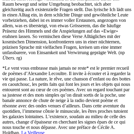
Raum bewegt und seine Umgebung beobachtet, sich aber
gleichzeitig auch existenzielle Fragen stellt. Das lyrische Ich lädt uns
in einen Alltag ein, in dem schlichte Dinge und gewöhnliche Leute
vorbeiziehen, dabei ist es immer voller Erstaunen, angezogen von
allem, was es übersteigt, von etwas Grösserem, das die häufige
Präsenz des Himmels und die Anspielungen auf das «Ewige»
erahnen lassen. So vermischen diese Verse Alltägliches mit der
kosmischen Dimension, konfrontieren uns in einer nüchternen,
präzisen Sprache mit vielfachen Fragen, kreisen um eine immer
unfassbarere, von Einsamkeit und Verwirrung geprägte Welt. (np
Übers.
rg)
*Le vent vous embrasse mais jamais ne reste* est le premier recueil
de poèmes d’Alexandre Lecoultre. Il invite à écouter et à regarder la
vie qui passe. La nature, le rêve, une chanson d’enfant ou des bottes
en caoutchouc, les petits faits qui font les jours et les objets qui nous
entourent sont au cœur de ces poèmes. Avec un regard touchant par
sa justesse et des mots simples qu’on dirait sortis de la poche, une
banale annonce de chute de neige à la radio devient poème et
résonne avec des ondes venues d’ailleurs. Dans cette aventure du
quotidien, l’immense côtoie le minuscule, les êtres proches tutoient
les galaxies lointaines. L’existence, soudain au milieu de celle des
autres, change d’épaisseur en cherchant les signes épars de ce qui
nous touche et nous dépasse. Avec une préface de Cécile A.
Holdban.
La Veilleuse