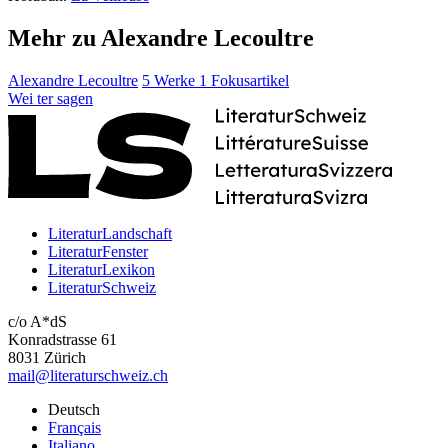
Mehr zu Alexandre Lecoultre
Alexandre Lecoultre
5 Werke
1 Fokusartikel
Wei
ter
sagen
LiteraturLandschaft
LiteraturFenster
LiteraturLexikon
LiteraturSchweiz
c/o A*dS
Konradstrasse 61
8031 Zürich
mail@literaturschweiz.ch
Deutsch
Français
Italiano