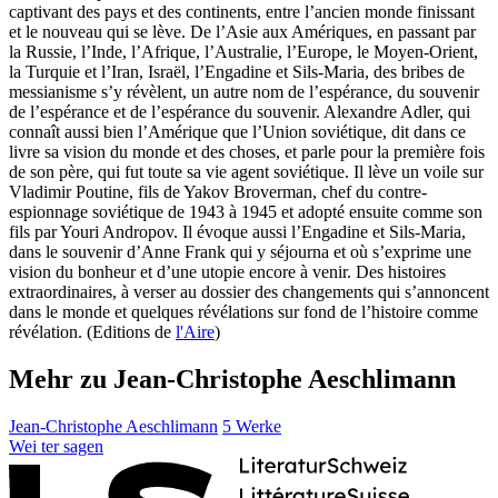
captivant des pays et des continents, entre l’ancien monde finissant
et le nouveau qui se lève. De l’Asie aux Amériques, en passant par
la Russie, l’Inde, l’Afrique, l’Australie, l’Europe, le Moyen-Orient,
la Turquie et l’Iran, Israël, l’Engadine et Sils-Maria, des bribes de
messianisme s’y révèlent, un autre nom de l’espérance, du souvenir
de l’espérance et de l’espérance du souvenir. Alexandre Adler, qui
connaît aussi bien l’Amérique que l’Union soviétique, dit dans ce
livre sa vision du monde et des choses, et parle pour la première fois
de son père, qui fut toute sa vie agent soviétique. Il lève un voile sur
Vladimir Poutine, fils de Yakov Broverman, chef du contre-
espionnage soviétique de 1943 à 1945 et adopté ensuite comme son
fils par Youri Andropov. Il évoque aussi l’Engadine et Sils-Maria,
dans le souvenir d’Anne Frank qui y séjourna et où s’exprime une
vision du bonheur et d’une utopie encore à venir. Des histoires
extraordinaires, à verser au dossier des changements qui s’annoncent
dans le monde et quelques révélations sur fond de l’histoire comme
révélation. (Editions de
l'Aire
)
Mehr zu Jean-Christophe Aeschlimann
Jean-Christophe Aeschlimann
5 Werke
Wei
ter
sagen