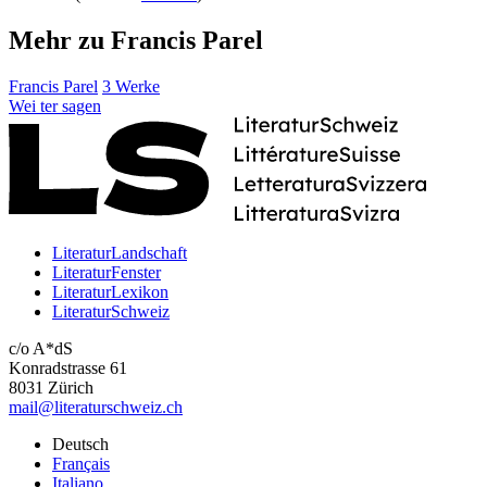
Mehr zu Francis Parel
Francis Parel
3 Werke
Wei
ter
sagen
LiteraturLandschaft
LiteraturFenster
LiteraturLexikon
LiteraturSchweiz
c/o A*dS
Konradstrasse 61
8031 Zürich
mail@literaturschweiz.ch
Deutsch
Français
Italiano