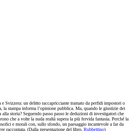
 e Svizzera: un delitto raccapricciante tramato da perfidi impostori o
ffa, la stampa informa l’opinione pubblica. Ma, quando le giustizie dei
ta alla storia? Seguendo passo passo le deduzioni di investigatori che
ono che a volte la nuda realtà supera la più fervida fantasia. Perché la
filosofici e morali con, sullo sfondo, un paesaggio incantevole a far da
sere raccontata. (Dalla presentazione del libro,
Rubbettino
)