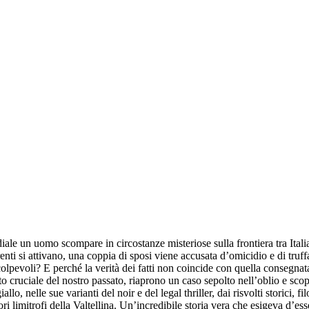
le un uomo scompare in circostanze misteriose sulla frontiera tra Italia
uirenti si attivano, una coppia di sposi viene accusata d’omicidio e di tru
 colpevoli? E perché la verità dei fatti non coincide con quella consegna
cruciale del nostro passato, riaprono un caso sepolto nell’oblio e scopr
llo, nelle sue varianti del noir e del legal thriller, dai risvolti storici, 
ri limitrofi della Valtellina. Un’incredibile storia vera che esigeva d’es