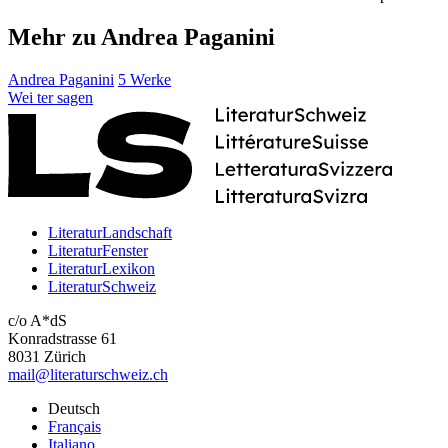
Mehr zu Andrea Paganini
Andrea Paganini
5 Werke
Wei
ter
sagen
LiteraturLandschaft
LiteraturFenster
LiteraturLexikon
LiteraturSchweiz
c/o A*dS
Konradstrasse 61
8031 Zürich
mail@literaturschweiz.ch
Deutsch
Français
Italiano