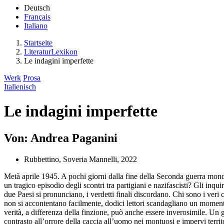
Deutsch
Français
Italiano
Startseite
LiteraturLexikon
Le indagini imperfette
Werk
Prosa
Italienisch
Le indagini imperfette
Von: Andrea Paganini
Rubbettino, Soveria Mannelli, 2022
Metà aprile 1945. A pochi giorni dalla fine della Seconda guerra mondia
un tragico episodio degli scontri tra partigiani e nazifascisti? Gli inq
due Paesi si pronunciano, i verdetti finali discordano. Chi sono i veri
non si accontentano facilmente, dodici lettori scandagliano un momento 
verità, a differenza della finzione, può anche essere inverosimile. Un gia
contrasto all’orrore della caccia all’uomo nei montuosi e impervi territo