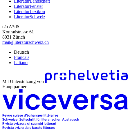
LiteraturLandschaft
LiteraturFenster
LiteraturLexikon
LiteraturSchweiz
c/o A*dS
Konradstrasse 61
8031 Zürich
mail@literaturschweiz.ch
Deutsch
Français
Italiano
Mit Unterstützung von
Hauptpartner