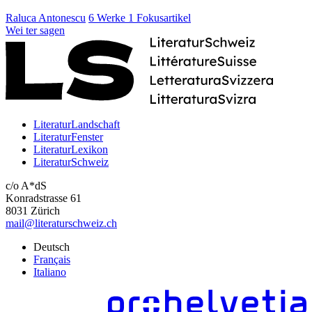
Raluca Antonescu
6 Werke
1 Fokusartikel
Wei
ter
sagen
LiteraturLandschaft
LiteraturFenster
LiteraturLexikon
LiteraturSchweiz
c/o A*dS
Konradstrasse 61
8031 Zürich
mail@literaturschweiz.ch
Deutsch
Français
Italiano