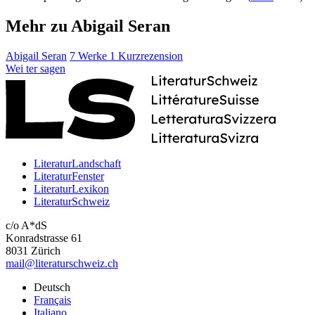
Mehr zu Abigail Seran
Abigail Seran
7 Werke
1 Kurzrezension
Wei
ter
sagen
LiteraturLandschaft
LiteraturFenster
LiteraturLexikon
LiteraturSchweiz
c/o A*dS
Konradstrasse 61
8031 Zürich
mail@literaturschweiz.ch
Deutsch
Français
Italiano