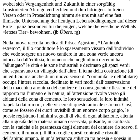
wobei sich Vergangenheit und Zukunft in einer sorgfältig
konstruierten Abfolge verflechten und durchdringen. In freien
Versen oder in Prosadichtung nimmt sie uns mit auf eine fast
filmische Untersuchung der heutigen Lebensbedingungen auf dieser
Erde – ganz besonders für diejenigen, welche die westliche Welt als
«letztes Tier» bewohnen. (jb
Übers
. rg)
Nella nuova raccolta poetica di Prisca Agustoni, *L’animale
estremo*, il filo conduttore è lo spaesamento vissuto dall’individuo
che vede sorgere un nuovo cantiere in una zona verde ancora
intoccata dall’edilizia, fenomeno che negli ultimi decenni ha
“allungato” le città e le zone industriali e decimato gli spazi verdi
che separavano un villaggio dall’altro. Il tema della costruzione (di
un edificio ma anche di un nuovo senso di “comunità” e dell’abitare)
occupa l’intera raccolta, declinato in vari modi: dall’osservazione
della macchina anonima del cantiere e la conseguente riflessione del
rapporto tra l’umano e la natura, all’attenzione rivolta verso gli
abitanti della zona di cemento, le loro sensazioni, la loro intimità
trapelata dai rumori, nelle viscere di questo animale estremo. Così,
come se fossero dei cuori invisibili di un enorme corpo grigio, le
poesie registrano i minimi segnali di vita di ogni abitazione, attenta
alla rugosità della materia umana osservata, pulsante, in contrasto
con la staticità e la pesantezza degli elementi del cantiere (lo scavo, il
cemento, il rumore). Il libro coglie questi contrasti e risvolti
dell’animo umano, in un’alternanza stilistica tra poesia e poesia in