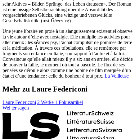
sehr Aktives – Bilder, Sprünge, das Leben draussen». Der Roman
ist eine bissige Selbstbetrachtung über die Absurdität des
vorgeschriebenen Glücks, eine witzige und verzweifelte
Gesellschaftskritik. (mst
Übers.
rg)
Une jeune libraire en proie à un alanguissement existentiel observe
la vie autour d’elle avec nostalgie. Elle multiplie les activités pour
aller mieux : les séances psy, l’achat compulsif de pommes de terre
et la méditation. À travers ces tribulations, elle se remémore par
fragments son enfance en Italie, son rapport à l’autre et à la foi.
Convaincue qu’elle allait mieux il y a six ans en arrière, elle décide
de trouver la faille, le moment où tout a basculé. Le flux de ses
pensées se déroule alors comme une bobine de film marquée d’un
état et d’une tendance : celle du bonheur à tout prix.
La Veilleuse
Mehr zu Laure Federiconi
Laure Federiconi
2 Werke
1 Fokusartikel
Wei
ter
sagen