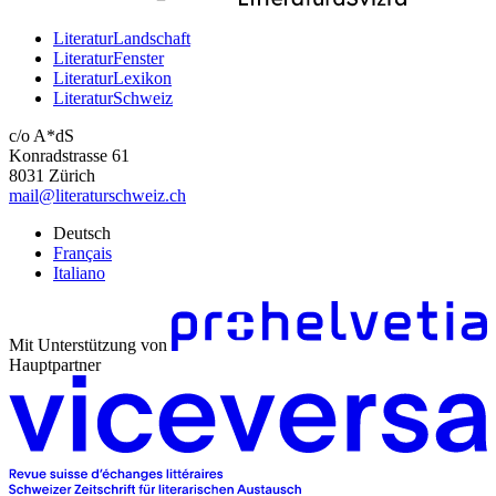
LiteraturLandschaft
LiteraturFenster
LiteraturLexikon
LiteraturSchweiz
c/o A*dS
Konradstrasse 61
8031 Zürich
mail@literaturschweiz.ch
Deutsch
Français
Italiano
Mit Unterstützung von
Hauptpartner