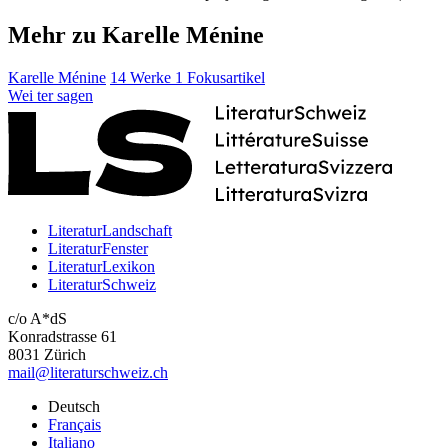
Mehr zu Karelle Ménine
Karelle Ménine
14 Werke
1 Fokusartikel
Wei
ter
sagen
LiteraturLandschaft
LiteraturFenster
LiteraturLexikon
LiteraturSchweiz
c/o A*dS
Konradstrasse 61
8031 Zürich
mail@literaturschweiz.ch
Deutsch
Français
Italiano