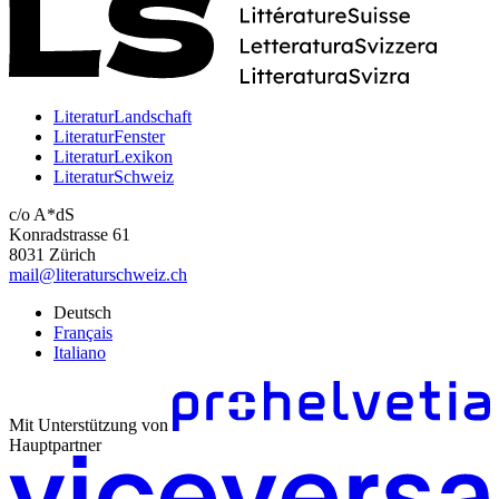
LiteraturLandschaft
LiteraturFenster
LiteraturLexikon
LiteraturSchweiz
c/o A*dS
Konradstrasse 61
8031 Zürich
mail@literaturschweiz.ch
Deutsch
Français
Italiano
Mit Unterstützung von
Hauptpartner