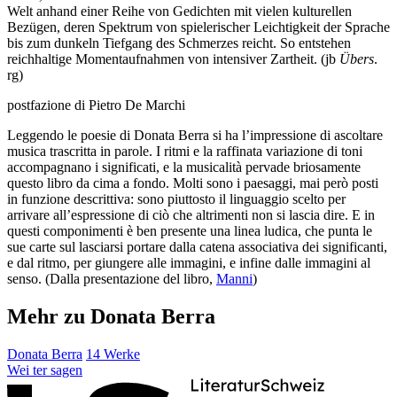
Welt anhand einer Reihe von Gedichten mit vielen kulturellen
Bezügen, deren Spektrum von spielerischer Leichtigkeit der Sprache
bis zum dunkeln Tiefgang des Schmerzes reicht. So entstehen
reichhaltige Momentaufnahmen von intensiver Zartheit. (jb
Übers
.
rg)
postfazione di Pietro De Marchi
Leggendo le poesie di Donata Berra si ha l’impressione di ascoltare
musica trascritta in parole. I ritmi e la raffinata variazione di toni
accompagnano i significati, e la musicalità pervade briosamente
questo libro da cima a fondo. Molti sono i paesaggi, mai però posti
in funzione descrittiva: sono piuttosto il linguaggio scelto per
arrivare all’espressione di ciò che altrimenti non si lascia dire. E in
questi componimenti è ben presente una linea ludica, che punta le
sue carte sul lasciarsi portare dalla catena associativa dei significanti,
e dal ritmo, per giungere alle immagini, e infine dalle immagini al
senso. (Dalla presentazione del libro,
Manni
)
Mehr zu Donata Berra
Donata Berra
14 Werke
Wei
ter
sagen