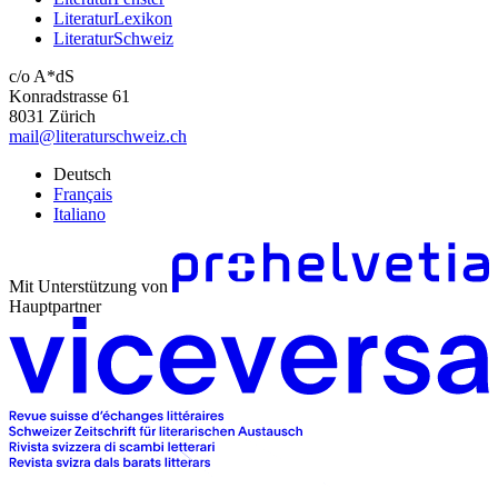
LiteraturLexikon
LiteraturSchweiz
c/o A*dS
Konradstrasse 61
8031 Zürich
mail@literaturschweiz.ch
Deutsch
Français
Italiano
Mit Unterstützung von
Hauptpartner