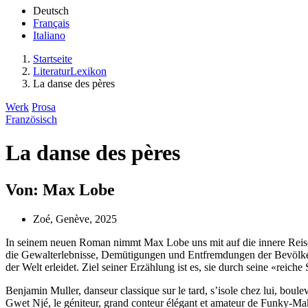
Deutsch
Français
Italiano
Startseite
LiteraturLexikon
La danse des pères
Werk
Prosa
Französisch
La danse des pères
Von: Max Lobe
Zoé, Genève, 2025
In seinem neuen Roman nimmt Max Lobe uns mit auf die innere Reise
die Gewalterlebnisse, Demütigungen und Entfremdungen der Bevölk
der Welt erleidet. Ziel seiner Erzählung ist es, sie durch seine «rei
Benjamin Muller, danseur classique sur le tard, s’isole chez lui, bou
Gwet Njé, le géniteur, grand conteur élégant et amateur de Funky-Ma