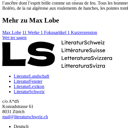
l’ancêtre dont l’esprit brille comme un oiseau de feu. Tous les homm
Boléro, de la rai algéroise aux roulements de hanches, les pointes tom
Mehr zu Max Lobe
Max Lobe
11 Werke
1 Fokusartikel
1 Kurzrezension
Wei
ter
sagen
LiteraturLandschaft
LiteraturFenster
LiteraturLexikon
LiteraturSchweiz
c/o A*dS
Konradstrasse 61
8031 Zürich
mail@literaturschweiz.ch
Deutsch