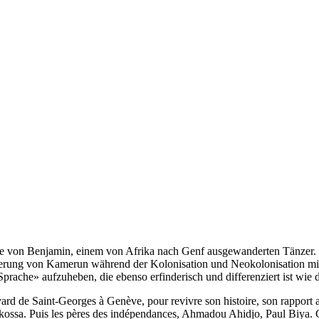
 von Benjamin, einem von Afrika nach Genf ausgewanderten Tänzer. I
erung von Kamerun während der Kolonisation und Neokolonisation mi
che Sprache» aufzuheben, die ebenso erfinderisch und differenziert ist 
levard de Saint-Georges à Genève, pour revivre son histoire, son rappor
kossa. Puis les pères des indépendances, Ahmadou Ahidjo, Paul Biya. C