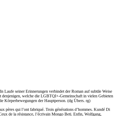
n Laufe seiner Erinnerungen verbindet der Roman auf subtile Weise
t denjenigen, welche die LGBTQI+-Gemeinschaft in vielen Gebieten
wie die Körperbewegungen der Hauptperson. (dg Übers. rg)
t aux pères qui l’ont fabriqué. Trois générations d’hommes. Kundé Di
eux de la résistance, l’écrivain Mongo Beti. Enfin, Wolfgang,