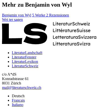
Mehr zu Benjamin von Wyl
Benjamin von Wyl
5 Werke
2 Rezensionen
Wei
ter
sagen
LiteraturLandschaft
LiteraturFenster
LiteraturLexikon
LiteraturSchweiz
c/o A*dS
Konradstrasse 61
8031 Zürich
mail@literaturschweiz.ch
Deutsch
Français
Italiano