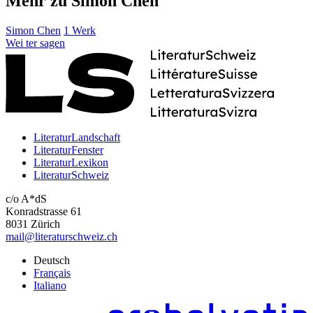
Mehr zu Simon Chen
Simon Chen
1 Werk
Wei
ter
sagen
LiteraturLandschaft
LiteraturFenster
LiteraturLexikon
LiteraturSchweiz
c/o A*dS
Konradstrasse 61
8031 Zürich
mail@literaturschweiz.ch
Deutsch
Français
Italiano