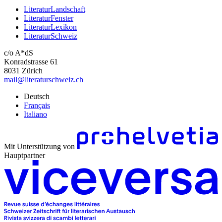
LiteraturLandschaft
LiteraturFenster
LiteraturLexikon
LiteraturSchweiz
c/o A*dS
Konradstrasse 61
8031 Zürich
mail@literaturschweiz.ch
Deutsch
Français
Italiano
Mit Unterstützung von
Hauptpartner