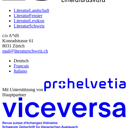
LiteraturLandschaft
LiteraturFenster
LiteraturLexikon
LiteraturSchweiz
c/o A*dS
Konradstrasse 61
8031 Zürich
mail@literaturschweiz.ch
Deutsch
Français
Italiano
Mit Unterstützung von
Hauptpartner