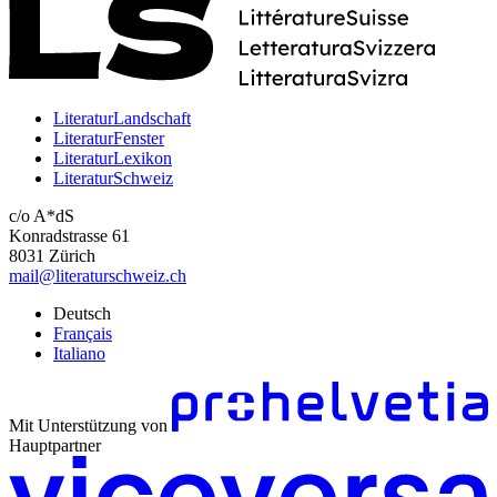
LiteraturLandschaft
LiteraturFenster
LiteraturLexikon
LiteraturSchweiz
c/o A*dS
Konradstrasse 61
8031 Zürich
mail@literaturschweiz.ch
Deutsch
Français
Italiano
Mit Unterstützung von
Hauptpartner