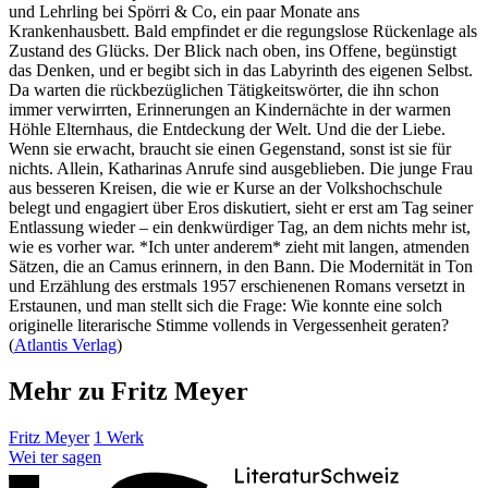
und Lehrling bei Spörri & Co, ein paar Monate ans
Krankenhausbett. Bald empfindet er die regungslose Rückenlage als
Zustand des Glücks. Der Blick nach oben, ins Offene, begünstigt
das Denken, und er begibt sich in das Labyrinth des eigenen Selbst.
Da warten die rückbezüglichen Tätigkeitswörter, die ihn schon
immer verwirrten, Erinnerungen an Kindernächte in der warmen
Höhle Elternhaus, die Entdeckung der Welt. Und die der Liebe.
Wenn sie erwacht, braucht sie einen Gegenstand, sonst ist sie für
nichts. Allein, Katharinas Anrufe sind ausgeblieben. Die junge Frau
aus besseren Kreisen, die wie er Kurse an der Volkshochschule
belegt und engagiert über Eros diskutiert, sieht er erst am Tag seiner
Entlassung wieder – ein denkwürdiger Tag, an dem nichts mehr ist,
wie es vorher war. *Ich unter anderem* zieht mit langen, atmenden
Sätzen, die an Camus erinnern, in den Bann. Die Modernität in Ton
und Erzählung des erstmals 1957 erschienenen Romans versetzt in
Erstaunen, und man stellt sich die Frage: Wie konnte eine solch
originelle literarische Stimme vollends in Vergessenheit geraten?
(
Atlantis Verlag
)
Mehr zu Fritz Meyer
Fritz Meyer
1 Werk
Wei
ter
sagen