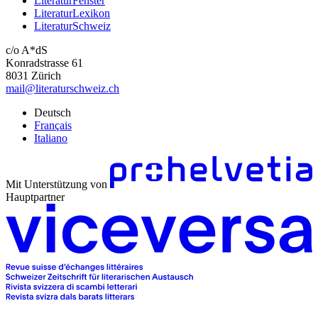
LiteraturFenster
LiteraturLexikon
LiteraturSchweiz
c/o A*dS
Konradstrasse 61
8031 Zürich
mail@literaturschweiz.ch
Deutsch
Français
Italiano
Mit Unterstützung von
Hauptpartner