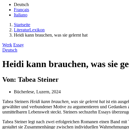
Deutsch
Français
Italiano
Startseite
LiteraturLexikon
Heidi kann brauchen, was sie gelernt hat
Werk
Essay
Deutsch
Heidi kann brauchen, was sie ge
Von: Tabea Steiner
Bücherlese, Luzern, 2024
Tabea Steiners
Heidi kann brauchen, was sie gelernt hat
ist ein ausge
gewählter und verbundener Motive zu argumentieren und Gedanken zu 
unmittelbaren Lebenswelt steckt. Steiners sechszehn Essays überzeuge
Tabea Steiner legt nach zwei erfolgreichen Romanen einen Band mit 
gestaltet sie Zusammenhänge zwischen individuellen Wahrnehmungen 