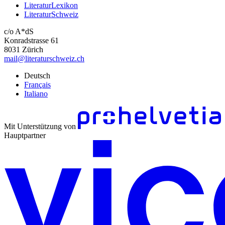
LiteraturLexikon
LiteraturSchweiz
c/o A*dS
Konradstrasse 61
8031 Zürich
mail@literaturschweiz.ch
Deutsch
Français
Italiano
Mit Unterstützung von
Hauptpartner