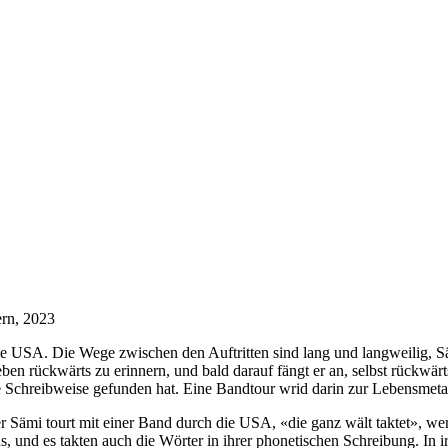
ern, 2023
e USA. Die Wege zwischen den Auftritten sind lang und langweilig, Säm
eben rückwärts zu erinnern, und bald darauf fängt er an, selbst rückwär
ige Schreibweise gefunden hat. Eine Bandtour wrid darin zur Lebensmet
uger Sämi tourt mit einer Band durch die USA, «die ganz wält taktet»,
ns, und es takten auch die Wörter in ihrer phonetischen Schreibung. I