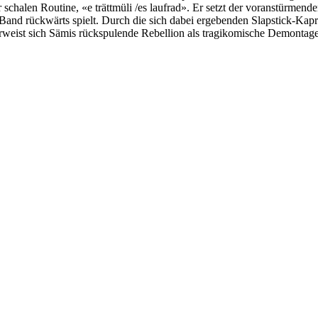
schalen Routine, «e trättmüli /es laufrad». Er setzt der voranstürme
Band rückwärts spielt. Durch die sich dabei ergebenden Slapstick-Kapri
erweist sich Sämis rückspulende Rebellion als tragikomische Demontag