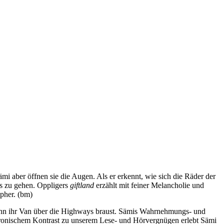
i aber öffnen sie die Augen. Als er erkennt, wie sich die Räder der
ts zu gehen. Oppligers
giftland
erzählt mit feiner Melancholie und
apher. (bm)
 wenn ihr Van über die Highways braust. Sämis Wahrnehmungs- und
n ironischem Kontrast zu unserem Lese- und Hörvergnügen erlebt Sämi