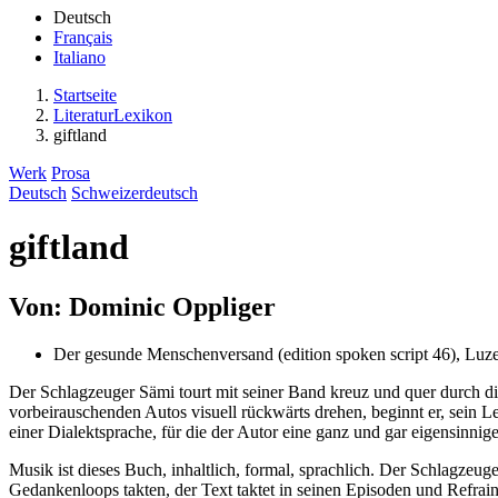
Deutsch
Français
Italiano
Startseite
LiteraturLexikon
giftland
Werk
Prosa
Deutsch
Schweizerdeutsch
giftland
Von: Dominic Oppliger
Der gesunde Menschenversand (edition spoken script 46), Luz
Der Schlagzeuger Sämi tourt mit seiner Band kreuz und quer durch di
vorbeirauschenden Autos visuell rückwärts drehen, beginnt er, sein L
einer Dialektsprache, für die der Autor eine ganz und gar eigensinn
Musik ist dieses Buch, inhaltlich, formal, sprachlich. Der Schlagze
Gedankenloops takten, der Text taktet in seinen Episoden und Refrai