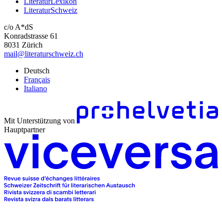
LiteraturLexikon
LiteraturSchweiz
c/o A*dS
Konradstrasse 61
8031 Zürich
mail@literaturschweiz.ch
Deutsch
Français
Italiano
Mit Unterstützung von
Hauptpartner