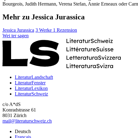
Bourgeois, Judith Hermann, Verena Stefan, Annie Erneaux oder Car
Mehr zu Jessica Jurassica
Jessica Jurassica
3 Werke
1 Rezension
Wei
ter
sagen
LiteraturLandschaft
LiteraturFenster
LiteraturLexikon
LiteraturSchweiz
c/o A*dS
Konradstrasse 61
8031 Zürich
mail@literaturschweiz.ch
Deutsch
Français