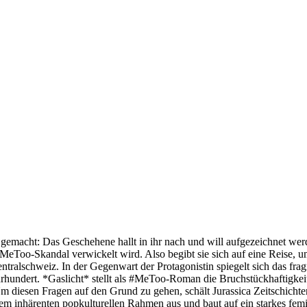
gemacht: Das Geschehene hallt in ihr nach und will aufgezeichnet werd
zer #MeToo-Skandal verwickelt wird. Also begibt sie sich auf eine Reis
tralschweiz. In der Gegenwart der Protagonistin spiegelt sich das fr
hrhundert. *Gaslicht* stellt als #MeToo-Roman die Bruchstückhaftigkei
iesen Fragen auf den Grund zu gehen, schält Jurassica Zeitschichten u
dem inhärenten popkulturellen Rahmen aus und baut auf ein starkes fe