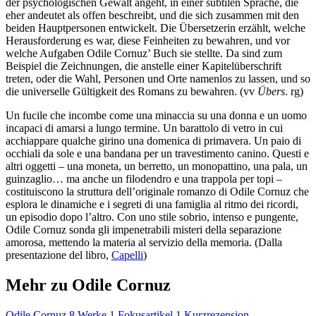
der psychologischen Gewalt angeht, in einer subtilen Sprache, die
eher andeutet als offen beschreibt, und die sich zusammen mit den
beiden Hauptpersonen entwickelt. Die Übersetzerin erzählt, welche
Herausforderung es war, diese Feinheiten zu bewahren, und vor
welche Aufgaben Odile Cornuz’ Buch sie stellte. Da sind zum
Beispiel die Zeichnungen, die anstelle einer Kapitelüberschrift
treten, oder die Wahl, Personen und Orte namenlos zu lassen, und so
die universelle Gültigkeit des Romans zu bewahren. (vv
Übers
. rg)
Un fucile che incombe come una minaccia su una donna e un uomo
incapaci di amarsi a lungo termine. Un barattolo di vetro in cui
acchiappare qualche girino una domenica di primavera. Un paio di
occhiali da sole e una bandana per un travestimento canino. Questi e
altri oggetti – una moneta, un berretto, un monopattino, una pala, un
guinzaglio… ma anche un filodendro e una trappola per topi –
costituiscono la struttura dell’originale romanzo di Odile Cornuz che
esplora le dinamiche e i segreti di una famiglia al ritmo dei ricordi,
un episodio dopo l’altro. Con uno stile sobrio, intenso e pungente,
Odile Cornuz sonda gli impenetrabili misteri della separazione
amorosa, mettendo la materia al servizio della memoria. (Dalla
presentazione del libro,
Capelli
)
Mehr zu Odile Cornuz
Odile Cornuz
8 Werke
1 Fokusartikel
1 Kurzrezension