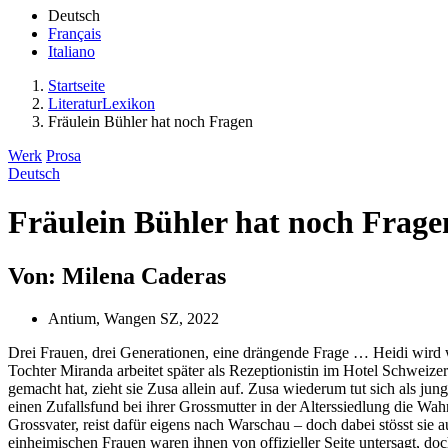
Deutsch
Français
Italiano
Startseite
LiteraturLexikon
Fräulein Bühler hat noch Fragen
Werk
Prosa
Deutsch
Fräulein Bühler hat noch Frage
Von: Milena Caderas
Antium, Wangen SZ, 2022
Drei Frauen, drei Generationen, eine drängende Frage … Heidi wird 
Tochter Miranda arbeitet später als Rezeptionistin im Hotel Schweize
gemacht hat, zieht sie Zusa allein auf. Zusa wiederum tut sich als ju
einen Zufallsfund bei ihrer Grossmutter in der Alterssiedlung die Wa
Grossvater, reist dafür eigens nach Warschau – doch dabei stösst sie
einheimischen Frauen waren ihnen von offizieller Seite untersagt, d