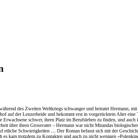
n
während des Zweiten Weltkriegs schwanger und heiratet Hermann, mit d
rhof auf der Lenzerheide und bekommt erst in vorgerücktem Alter eine T
nge Erwachsene schwer, ihren Platz im Berufsleben zu finden, und auch 
hrheit über ihren Grossvater – Hermann war nicht Mirandas biologische
 auf etliche Schwierigkeiten … Der Roman befasst sich mit der Geschich
och es kam trotzdem zu Kontakten und auch zu nicht wenigen «Polenkin