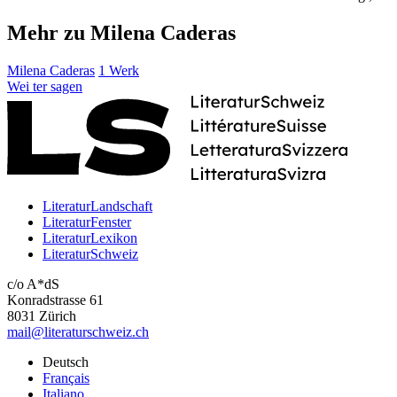
Mehr zu Milena Caderas
Milena Caderas
1 Werk
Wei
ter
sagen
LiteraturLandschaft
LiteraturFenster
LiteraturLexikon
LiteraturSchweiz
c/o A*dS
Konradstrasse 61
8031 Zürich
mail@literaturschweiz.ch
Deutsch
Français
Italiano