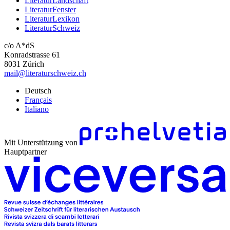
LiteraturLandschaft
LiteraturFenster
LiteraturLexikon
LiteraturSchweiz
c/o A*dS
Konradstrasse 61
8031 Zürich
mail@literaturschweiz.ch
Deutsch
Français
Italiano
Mit Unterstützung von
Hauptpartner