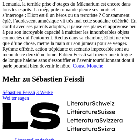
Lemania, la terrible prise d’otages du Mîlenarium est encore dans
tous les esprits. La mégapole romande pleure ses morts et
s’interroge : Eliott est-il un héros ou un terroriste ? Constamment
épié, l’adolescent amnésique vit très mal cette soudaine célébrité. En
conflit avec ses parents adoptifs, il panse ses plaies et apprivoise peu
à peu son incroyable capacité à maîtriser les innombrables objets
connectés qui l’entourent. Reclus dans sa chambre, Eliott ne rêve
que d’une chose, mettre la main sur son jumeau pour se venger.
Rythme effréné, action trépidante et scénario impeccable sont au
menu de ce deuxième tome. Fabien Feissli sait mener une intrigue
de longue haleine sans s’essouffler et l’avenir tourbillonnant dont il
parle pourrait bien devenir le nôtre.
Cousu Mouche
Mehr zu Sébastien Feissli
Sébastien Feissli
3 Werke
Wei
ter
sagen