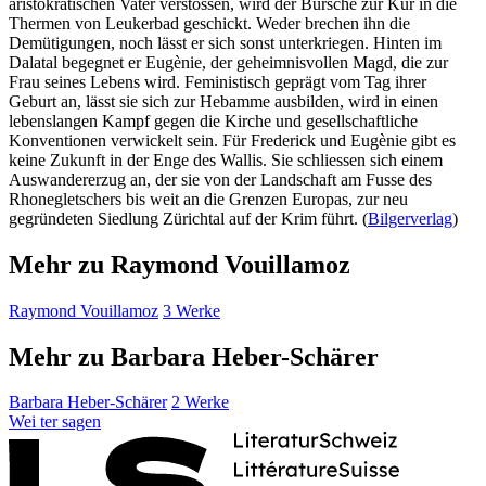
aristokratischen Vater verstossen, wird der Bursche zur Kur in die
Thermen von Leukerbad geschickt. Weder brechen ihn die
Demütigungen, noch lässt er sich sonst unterkriegen. Hinten im
Dalatal begegnet er Eugènie, der geheimnisvollen Magd, die zur
Frau seines Lebens wird. Feministisch geprägt vom Tag ihrer
Geburt an, lässt sie sich zur Hebamme ausbilden, wird in einen
lebenslangen Kampf gegen die Kirche und gesellschaftliche
Konventionen verwickelt sein. Für Frederick und Eugènie gibt es
keine Zukunft in der Enge des Wallis. Sie schliessen sich einem
Auswandererzug an, der sie von der Landschaft am Fusse des
Rhonegletschers bis weit an die Grenzen Europas, zur neu
gegründeten Siedlung Zürichtal auf der Krim führt. (
Bilgerverlag
)
Mehr zu Raymond Vouillamoz
Raymond Vouillamoz
3 Werke
Mehr zu Barbara Heber-Schärer
Barbara Heber-Schärer
2 Werke
Wei
ter
sagen