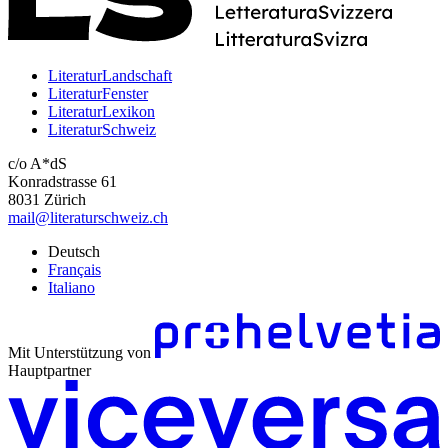
LiteraturLandschaft
LiteraturFenster
LiteraturLexikon
LiteraturSchweiz
c/o A*dS
Konradstrasse 61
8031 Zürich
mail@literaturschweiz.ch
Deutsch
Français
Italiano
Mit Unterstützung von
Hauptpartner