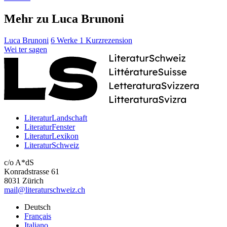
Mehr zu Luca Brunoni
Luca Brunoni
6 Werke
1 Kurzrezension
Wei
ter
sagen
LiteraturLandschaft
LiteraturFenster
LiteraturLexikon
LiteraturSchweiz
c/o A*dS
Konradstrasse 61
8031 Zürich
mail@literaturschweiz.ch
Deutsch
Français
Italiano