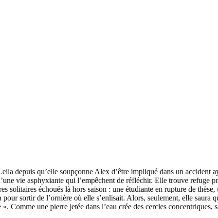
e Leila depuis qu’elle soupçonne Alex d’être impliqué dans un accident a
d’une vie asphyxiante qui l’empêchent de réfléchir. Elle trouve refuge prè
utres solitaires échoués là hors saison : une étudiante en rupture de thès
 pour sortir de l’ornière où elle s’enlisait. Alors, seulement, elle saura
 ». Comme une pierre jetée dans l’eau crée des cercles concentriques, s