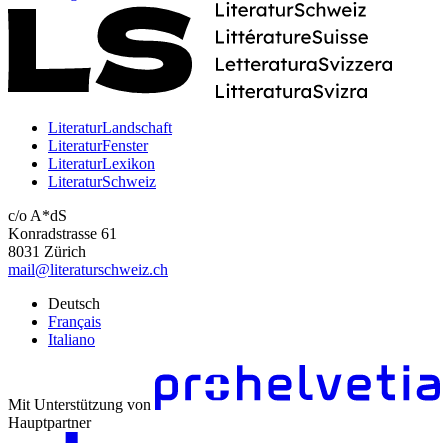
LiteraturLandschaft
LiteraturFenster
LiteraturLexikon
LiteraturSchweiz
c/o A*dS
Konradstrasse 61
8031 Zürich
mail@literaturschweiz.ch
Deutsch
Français
Italiano
Mit Unterstützung von
Hauptpartner