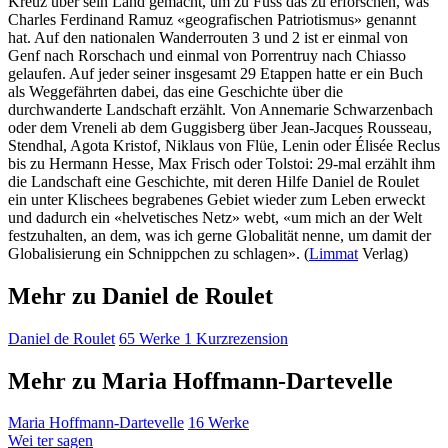
Kreuz über sein Land gemacht, um zu Fuss das zu erforschen, was
Charles Ferdinand Ramuz «geografischen Patriotismus» genannt
hat. Auf den nationalen Wanderrouten 3 und 2 ist er einmal von
Genf nach Rorschach und einmal von Porrentruy nach Chiasso
gelaufen. Auf jeder seiner insgesamt 29 Etappen hatte er ein Buch
als Weggefährten dabei, das eine Geschichte über die
durchwanderte Landschaft erzählt. Von Annemarie Schwarzenbach
oder dem Vreneli ab dem Guggisberg über Jean-Jacques Rousseau,
Stendhal, Agota Kristof, Niklaus von Flüe, Lenin oder Élisée Reclus
bis zu Hermann Hesse, Max Frisch oder Tolstoi: 29-mal erzählt ihm
die Landschaft eine Geschichte, mit deren Hilfe Daniel de Roulet
ein unter Klischees begrabenes Gebiet wieder zum Leben erweckt
und dadurch ein «helvetisches Netz» webt, «um mich an der Welt
festzuhalten, an dem, was ich gerne Globalität nenne, um damit der
Globalisierung ein Schnippchen zu schlagen». (
Limmat
Verlag)
Mehr zu Daniel de Roulet
Daniel de Roulet
65 Werke
1 Kurzrezension
Mehr zu Maria Hoffmann-Dartevelle
Maria Hoffmann-Dartevelle
16 Werke
Wei
ter
sagen