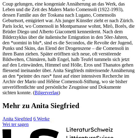
Coup gelungen, eine kongeniale Annäherung an das Werk, das
Leben und die Zeit des Malers Mario Comensoli (1922-1993),
dessen Familie aus der Toskana nach Lugano, Comensolis
Geburtsort, emigiriert war. Als junger Künstler zieht er nach Zürich.
Paris lockt, wo Comensoli in Montparnasse wohnt, Mirò, Borès, die
Brüder Diego und Alberto Giacometti kennenlernt. Nach dem
Bilderzyklus über die italienische Emigration in den 50er-Jahren,
den *uomini in blu*, sind es die Secondos, die Revolte der Jugend,
Punks und Skins, das Elend der Drogenszene – die Comensoli in
ihren Bann ziehen. Später eröffnen sich neue, oft verstörende
Bildwelten, Chimären, halb Engel, halb Teufel tummeln sich jetzt
auf den Leinwänden, Himmel und Hölle, Eros und Thanatos gehen
fliessend ineinander über. Anita Siegfrieds mitreissende Annäherung
an den *peintre des rues* fusst auf einer intensiven Recherche im
Archiv der Mario und Hélène Comensoli-Stiftung, wo sie bisher
unveröffentlichte und persönliche Zeugnisse und Dokumente
sichten konnte. (
Bilgerverlag
)
Mehr zu Anita Siegfried
Anita Siegfried
6 Werke
Wei
ter
sagen