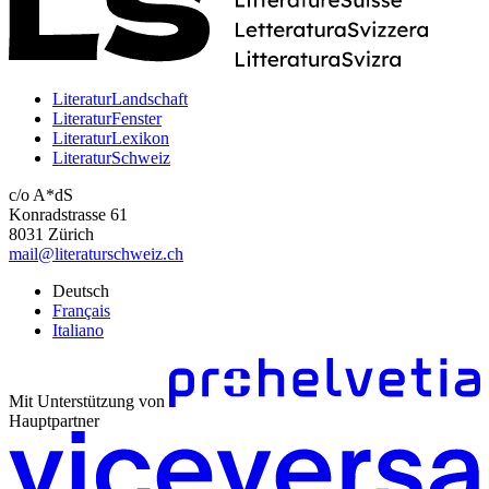
LiteraturLandschaft
LiteraturFenster
LiteraturLexikon
LiteraturSchweiz
c/o A*dS
Konradstrasse 61
8031 Zürich
mail@literaturschweiz.ch
Deutsch
Français
Italiano
Mit Unterstützung von
Hauptpartner