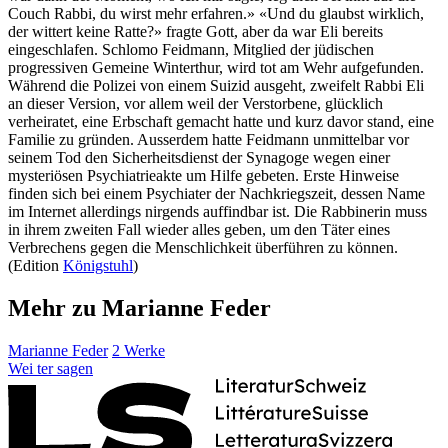
Couch Rabbi, du wirst mehr erfahren.» «Und du glaubst wirklich,
der wittert keine Ratte?» fragte Gott, aber da war Eli bereits
eingeschlafen. Schlomo Feidmann, Mitglied der jüdischen
progressiven Gemeine Winterthur, wird tot am Wehr aufgefunden.
Während die Polizei von einem Suizid ausgeht, zweifelt Rabbi Eli
an dieser Version, vor allem weil der Verstorbene, glücklich
verheiratet, eine Erbschaft gemacht hatte und kurz davor stand, eine
Familie zu gründen. Ausserdem hatte Feidmann unmittelbar vor
seinem Tod den Sicherheitsdienst der Synagoge wegen einer
mysteriösen Psychiatrieakte um Hilfe gebeten. Erste Hinweise
finden sich bei einem Psychiater der Nachkriegszeit, dessen Name
im Internet allerdings nirgends auffindbar ist. Die Rabbinerin muss
in ihrem zweiten Fall wieder alles geben, um den Täter eines
Verbrechens gegen die Menschlichkeit überführen zu können.
(Edition
Königstuhl
)
Mehr zu Marianne Feder
Marianne Feder
2 Werke
Wei
ter
sagen