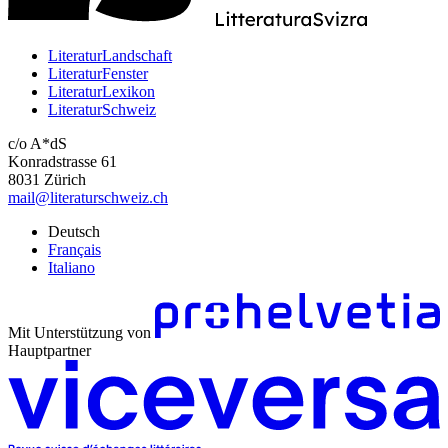
LiteraturLandschaft
LiteraturFenster
LiteraturLexikon
LiteraturSchweiz
c/o A*dS
Konradstrasse 61
8031 Zürich
mail@literaturschweiz.ch
Deutsch
Français
Italiano
Mit Unterstützung von
Hauptpartner