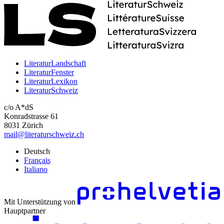
LiteraturLandschaft
LiteraturFenster
LiteraturLexikon
LiteraturSchweiz
c/o A*dS
Konradstrasse 61
8031 Zürich
mail@literaturschweiz.ch
Deutsch
Français
Italiano
Mit Unterstützung von
Hauptpartner