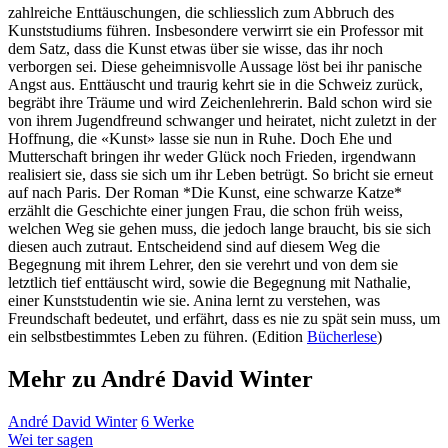
zahlreiche Enttäuschungen, die schliesslich zum Abbruch des
Kunststudiums führen. Insbesondere verwirrt sie ein Professor mit
dem Satz, dass die Kunst etwas über sie wisse, das ihr noch
verborgen sei. Diese geheimnisvolle Aussage löst bei ihr panische
Angst aus. Enttäuscht und traurig kehrt sie in die Schweiz zurück,
begräbt ihre Träume und wird Zeichenlehrerin. Bald schon wird sie
von ihrem Jugendfreund schwanger und heiratet, nicht zuletzt in der
Hoffnung, die «Kunst» lasse sie nun in Ruhe. Doch Ehe und
Mutterschaft bringen ihr weder Glück noch Frieden, irgendwann
realisiert sie, dass sie sich um ihr Leben betrügt. So bricht sie erneut
auf nach Paris. Der Roman *Die Kunst, eine schwarze Katze*
erzählt die Geschichte einer jungen Frau, die schon früh weiss,
welchen Weg sie gehen muss, die jedoch lange braucht, bis sie sich
diesen auch zutraut. Entscheidend sind auf diesem Weg die
Begegnung mit ihrem Lehrer, den sie verehrt und von dem sie
letztlich tief enttäuscht wird, sowie die Begegnung mit Nathalie,
einer Kunststudentin wie sie. Anina lernt zu verstehen, was
Freundschaft bedeutet, und erfährt, dass es nie zu spät sein muss, um
ein selbstbestimmtes Leben zu führen. (Edition
Bücherlese
)
Mehr zu André David Winter
André David Winter
6 Werke
Wei
ter
sagen