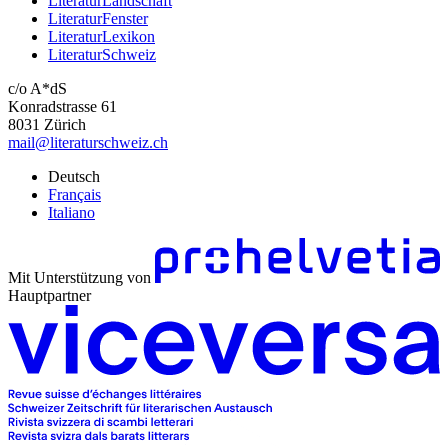
LiteraturLandschaft
LiteraturFenster
LiteraturLexikon
LiteraturSchweiz
c/o A*dS
Konradstrasse 61
8031 Zürich
mail@literaturschweiz.ch
Deutsch
Français
Italiano
Mit Unterstützung von
Hauptpartner