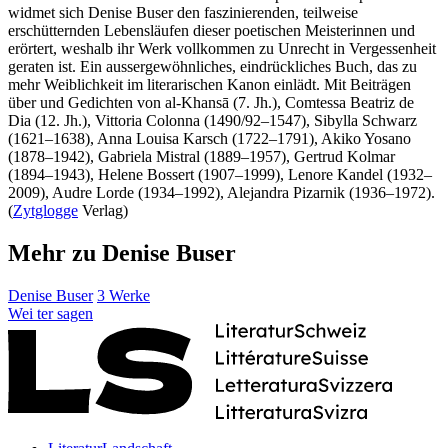
widmet sich Denise Buser den faszinierenden, teilweise
erschütternden Lebensläufen dieser poetischen Meisterinnen und
erörtert, weshalb ihr Werk vollkommen zu Unrecht in Vergessenheit
geraten ist. Ein aussergewöhnliches, eindrückliches Buch, das zu
mehr Weiblichkeit im literarischen Kanon einlädt. Mit Beiträgen
über und Gedichten von al-Khansā (7. Jh.), Comtessa Beatriz de
Dia (12. Jh.), Vittoria Colonna (1490/92–1547), Sibylla Schwarz
(1621–1638), Anna Louisa Karsch (1722–1791), Akiko Yosano
(1878–1942), Gabriela Mistral (1889–1957), Gertrud Kolmar
(1894–1943), Helene Bossert (1907–1999), Lenore Kandel (1932–
2009), Audre Lorde (1934–1992), Alejandra Pizarnik (1936–1972).
(
Zytglogge
Verlag)
Mehr zu Denise Buser
Denise Buser
3 Werke
Wei
ter
sagen