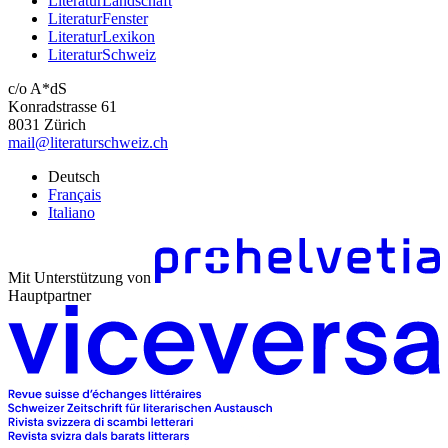
LiteraturLandschaft
LiteraturFenster
LiteraturLexikon
LiteraturSchweiz
c/o A*dS
Konradstrasse 61
8031 Zürich
mail@literaturschweiz.ch
Deutsch
Français
Italiano
Mit Unterstützung von
Hauptpartner