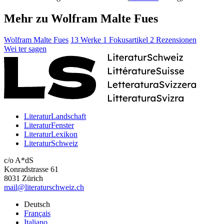
Mehr zu Wolfram Malte Fues
Wolfram Malte Fues
13 Werke
1 Fokusartikel
2 Rezensionen
Wei
ter
sagen
LiteraturLandschaft
LiteraturFenster
LiteraturLexikon
LiteraturSchweiz
c/o A*dS
Konradstrasse 61
8031 Zürich
mail@literaturschweiz.ch
Deutsch
Français
Italiano