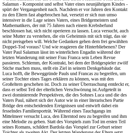
Salamun - Komponist und selbst Vater eines neunjährigen Kindes -
spürt der Vergangenheit nach. Nachdem er vor Jahren den Kontakt
zu den Eltern fast abgebrochen hat, versetzt er sich nun umso
intensiver in die Lage seines Vaters, eines Bridgemeisters und
Mathematikers, der mit 75 Jahren nach einem Krebsbefund
beschlossen hat, sich nicht operieren zu lassen. Luca versucht, auch
seine Mutter zu verstehen, die ein Geheimnis mit sich trägt, das sie
nicht preisgeben will. Welche Gedanken gehen dem frei gewählten
Doppel-Tod voraus? Und wie reagieren die Hinterbliebenen? Der
Vater Paul Salamun lässt im winterlichen Engadin während der
letzten Wanderung mit seiner Frau Franca sein Leben Revue
passieren. Schlemm, der Kontrakt, bei dem der Bridgespieler zwölf
Stiche machen muss, stellt ein Ziel in seinem Denkgebäude dar.
Luca hofft, die Beweggründe Pauls und Francas zu begreifen, um
seiner Tochter eines Tages erklären zu können, was mit den
Großeltern geschehen ist. Doch zu seiner Überraschung entdeckt er,
dass er selbst Teil der elterlichen Verschwörung ist.Aufgeteilt in
zwei dominierende Perspektiven, die des Sohnes Luca und die des
Vaters Paul, nähert sich der Autor wie in einer literarischen Partie
Bridge den entscheidenden Ereignissen und entwirft dabei ein
fesselndes Familienporträt. Während eines Tauchgangs im
Mittelmeer versucht Luca, den Elterntod neu zu begreifen und ihm
eine Melodie zu geben. Statt des Vorspiels zum Tod im ersten Teil
seines Romans, schildert Bardola das Vorspiel zur Geburt seiner
Toichter als zweiten Akt. Der letzten Wanderung der Eltern setzt