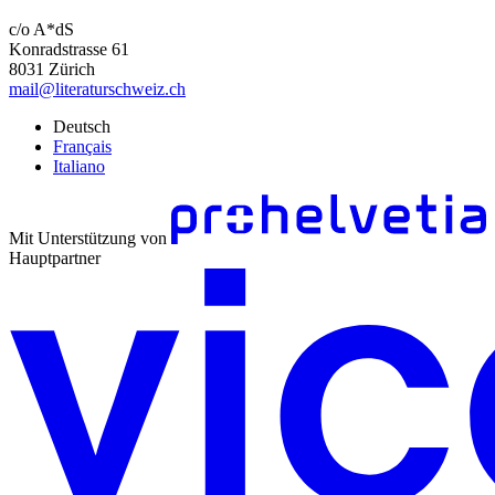
c/o A*dS
Konradstrasse 61
8031 Zürich
mail@literaturschweiz.ch
Deutsch
Français
Italiano
Mit Unterstützung von
Hauptpartner