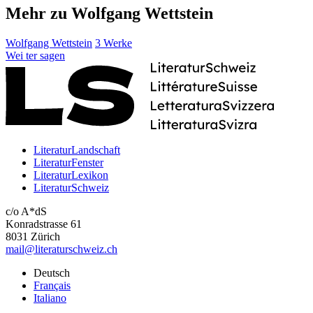
Mehr zu Wolfgang Wettstein
Wolfgang Wettstein
3 Werke
Wei
ter
sagen
LiteraturLandschaft
LiteraturFenster
LiteraturLexikon
LiteraturSchweiz
c/o A*dS
Konradstrasse 61
8031 Zürich
mail@literaturschweiz.ch
Deutsch
Français
Italiano